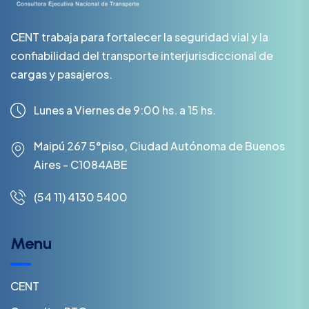
CENT trabaja para fortalecer la seguridad vial y la
confiabilidad del transporte interjurisdiccional de
cargas y pasajeros.
Lunes a Viernes de 9:00 hs. a 15 hs.
Maipú 267 5°piso, Ciudad Autónoma de Buenos
Aires - C1084ABE
(54 11) 4130 5400
Menu
CENT