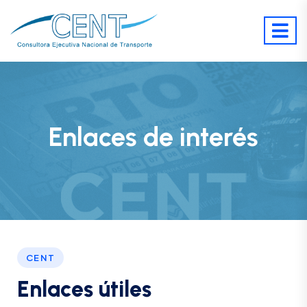
Enlaces de interés
CENT
E
n
l
a
c
e
s
ú
t
i
l
e
s